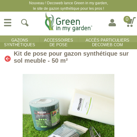
Nouveau ! Decoweb lance Green in my garden,
le site de gazon synthétique pour les pros !
0
GAZONS
ACCESSOIRES
ACCÈS PARTICULIERS
SYNTHÉTIQUES
DE POSE
DECOWEB.COM
Kit de pose pour gazon synthétique sur
sol meuble - 50 m²