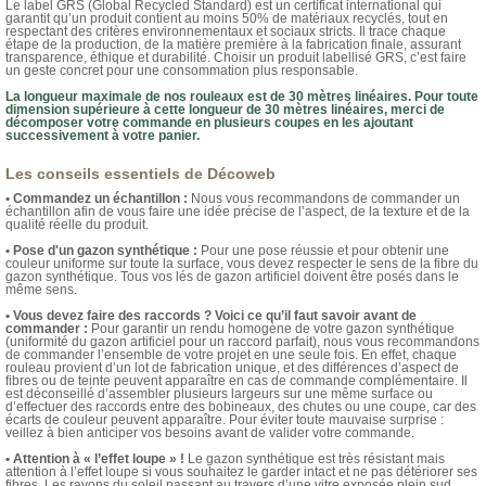
Le label GRS (Global Recycled Standard) est un certificat international qui
garantit qu’un produit contient au moins 50% de matériaux recyclés, tout en
respectant des critères environnementaux et sociaux stricts. Il trace chaque
étape de la production, de la matière première à la fabrication finale, assurant
transparence, éthique et durabilité. Choisir un produit labellisé GRS, c’est faire
un geste concret pour une consommation plus responsable.
La longueur maximale de nos rouleaux est de 30 mètres linéaires. Pour toute
dimension supérieure à cette longueur de 30 mètres linéaires, merci de
décomposer votre commande en plusieurs coupes en les ajoutant
successivement à votre panier.
Les conseils essentiels de Décoweb
• Commandez un échantillon :
Nous vous recommandons de commander un
échantillon afin de vous faire une idée précise de l’aspect, de la texture et de la
qualité réelle du produit.
• Pose d'un gazon synthétique :
Pour une pose réussie et pour obtenir une
couleur uniforme sur toute la surface, vous devez respecter le sens de la fibre du
gazon synthétique. Tous vos lés de gazon artificiel doivent être posés dans le
même sens.
• Vous devez faire des raccords ? Voici ce qu’il faut savoir avant de
commander :
Pour garantir un rendu homogène de votre gazon synthétique
(uniformité du gazon artificiel pour un raccord parfait), nous vous recommandons
de commander l’ensemble de votre projet en une seule fois. En effet, chaque
rouleau provient d’un lot de fabrication unique, et des différences d’aspect de
fibres ou de teinte peuvent apparaître en cas de commande complémentaire. Il
est déconseillé d’assembler plusieurs largeurs sur une même surface ou
d’effectuer des raccords entre des bobineaux, des chutes ou une coupe, car des
écarts de couleur peuvent apparaître. Pour éviter toute mauvaise surprise :
veillez à bien anticiper vos besoins avant de valider votre commande.
• Attention à « l’effet loupe » !
Le gazon synthétique est très résistant mais
attention à l’effet loupe si vous souhaitez le garder intact et ne pas détériorer ses
fibres. Les rayons du soleil passant au travers d’une vitre exposée plein sud