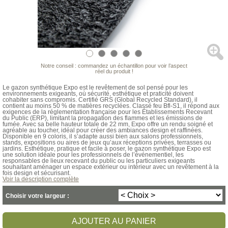
Notre conseil : commandez un échantillon pour voir l’aspect
réel du produit !
Le gazon synthétique Expo est le revêtement de sol pensé pour les
environnements exigeants, où sécurité, esthétique et praticité doivent
cohabiter sans compromis. Certifié GRS (Global Recycled Standard), il
contient au moins 50 % de matières recyclées. Classé feu Bfl-S1, il répond aux
exigences de la réglementation française pour les Établissements Recevant
du Public (ERP), limitant la propagation des flammes et les émissions de
fumée. Avec sa belle hauteur totale de 22 mm, Expo offre un rendu soigné et
agréable au toucher, idéal pour créer des ambiances design et raffinées.
Disponible en 9 coloris, il s’adapte aussi bien aux salons professionnels,
stands, expositions ou aires de jeux qu’aux réceptions privées, terrasses ou
jardins. Esthétique, pratique et facile à poser, le gazon synthétique Expo est
une solution idéale pour les professionnels de l’événementiel, les
responsables de lieux recevant du public ou les particuliers exigeants
souhaitant aménager un espace extérieur ou intérieur avec un revêtement à la
fois design et sécurisant.
Voir la description complète
Choisir votre largeur :
AJOUTER AU PANIER