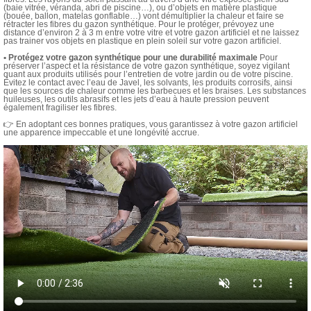
(baie vitrée, véranda, abri de piscine…), ou d’objets en matière plastique
(bouée, ballon, matelas gonflable…) vont démultiplier la chaleur et faire se
rétracter les fibres du gazon synthétique. Pour le protéger, prévoyez une
distance d’environ 2 à 3 m entre votre vitre et votre gazon artificiel et ne laissez
pas trainer vos objets en plastique en plein soleil sur votre gazon artificiel.
• Protégez votre gazon synthétique pour une durabilité maximale
Pour
préserver l’aspect et la résistance de votre gazon synthétique, soyez vigilant
quant aux produits utilisés pour l’entretien de votre jardin ou de votre piscine.
Évitez le contact avec l’eau de Javel, les solvants, les produits corrosifs, ainsi
que les sources de chaleur comme les barbecues et les braises. Les substances
huileuses, les outils abrasifs et les jets d’eau à haute pression peuvent
également fragiliser les fibres.
👉 En adoptant ces bonnes pratiques, vous garantissez à votre gazon artificiel
une apparence impeccable et une longévité accrue.