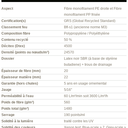
Aspect
Fibre monofilament PE droite et Fibre
monofilament PP frisée
Certification(s)
GRS (Global Recycled Standard)
Classement feu
Bfl-s1 (ancienne norme M3)
Composition fibre
Polypropylène / Polyéthylène
Contenu recyclé
50 %
Décitex (Dtex)
4500
Densité (points ou nœuds/m²)
24570
Dossier
Latex noir SBR (à base de styrène
butadiene) + trous de drainage
Épaisseur de fibre (mm)
20
Épaisseur matière (mm)
22
Garantie (hors chutes)
5 ans en usage ornemental
Jauge
5/16''
Perméabilité à l'eau
60 L/m²/min soit 3600 L/m²/h
Poids de fibre (g/m²)
560
Poids total (g/m²)
1480
Serrage
190 points/ml
Solidité à la lumière
traité contre les UV
Solidité des couleurs
Xenon test: Blue-scale > 7, Grey-scale >