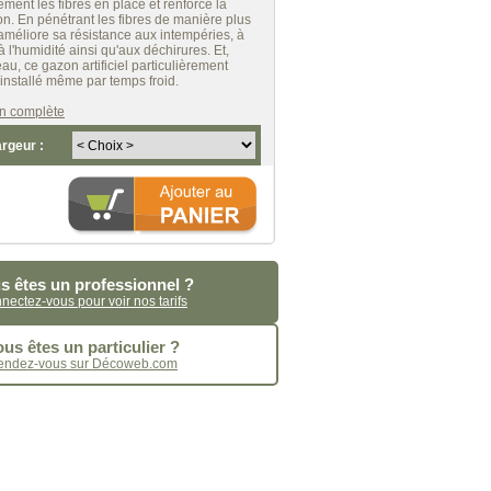
ment les fibres en place et renforce la
on. En pénétrant les fibres de manière plus
méliore sa résistance aux intempéries, à
à l'humidité ainsi qu'aux déchirures. Et,
eau, ce gazon artificiel particulièrement
 installé même par temps froid.
ion complète
argeur :
s êtes un professionnel ?
nectez-vous pour voir nos tarifs
us êtes un particulier ?
endez-vous sur Décoweb.com