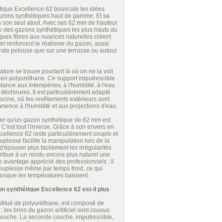
tique Excellence 62 bouscule les idées
azons synthétiques haut de gamme. Et sa
s son seul atout. Avec ses 62 mm de hauteur
artie des gazons synthétiques les plus hauts du
ues fibres aux nuances naturelles créent
t renforcent le réalisme du gazon, aussi
nde pelouse que sur une terrasse ou autour
ature se trouve pourtant là où on ne la voit
 en polyuréthane. Ce support imputrescible
tance aux intempéries, à l'humidité, à l'eau
déchirures. Il est particulièrement adapté
scine, où les revêtements extérieurs sont
ence à l'humidité et aux projections d'eau.
ser qu'un gazon synthétique de 62 mm est
 C'est tout l'inverse. Grâce à son envers en
cellence 62 reste particulièrement souple et
plesse facilite la manipulation lors de la
d'épouser plus facilement les irrégularités
ntribue à un rendu encore plus naturel une
tre avantage apprécié des professionnels : il
ouplesse même par temps froid, ce qui
lorsque les températures baissent.
n synthétique Excellence 62 est-il plus
titué de polyuréthane, est composé de
 les brins du gazon artificiel sont cousus
couche. La seconde couche, imputrescible,