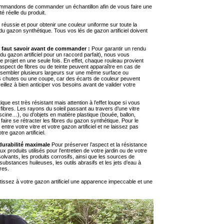
mandons de commander un échantillon afin de vous faire une
té réelle du produit.
éussie et pour obtenir une couleur uniforme sur toute la
du gazon synthétique. Tous vos lés de gazon artificiel doivent
il faut savoir avant de commander :
Pour garantir un rendu
u gazon artificiel pour un raccord parfait), nous vous
ojet en une seule fois. En effet, chaque rouleau provient
d’aspect de fibres ou de teinte peuvent apparaître en cas de
ssembler plusieurs largeurs sur une même surface ou
s chutes ou une coupe, car des écarts de couleur peuvent
eillez à bien anticiper vos besoins avant de valider votre
ue est très résistant mais attention à l’effet loupe si vous
 fibres. Les rayons du soleil passant au travers d’une vitre
scine…), ou d’objets en matière plastique (bouée, ballon,
 faire se rétracter les fibres du gazon synthétique. Pour le
ntre votre vitre et votre gazon artificiel et ne laissez pas
tre gazon artificiel.
durabilité maximale
Pour préserver l’aspect et la résistance
 produits utilisés pour l’entretien de votre jardin ou de votre
solvants, les produits corrosifs, ainsi que les sources de
bstances huileuses, les outils abrasifs et les jets d’eau à
res.
issez à votre gazon artificiel une apparence impeccable et une