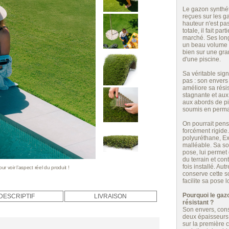
Le gazon synthé
reçues sur les g
hauteur n'est pa
totale, il fait p
marché. Ses long
un beau volume e
bien sur une gra
d'une piscine.
Sa véritable sign
pas : son envers
améliore sa résis
stagnante et aux 
aux abords de pi
soumis en perman
On pourrait pen
forcément rigide.
polyuréthane, Ex
malléable. Sa sou
pose, lui permet 
du terrain et co
fois installé. Au
 voir l’aspect réel du produit !
conserve cette s
facilite sa pose 
Pourquoi le gazo
DESCRIPTIF
LIVRAISON
résistant ?
Son envers, cons
deux épaisseurs :
sur la première 