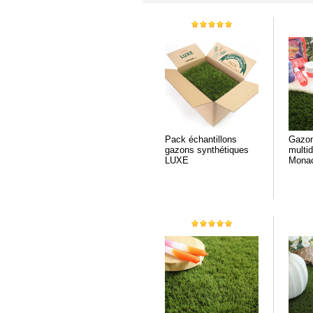
Pack échantillons
Gazon
gazons synthétiques
multid
LUXE
Monac