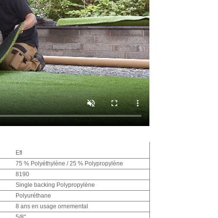
Efl
75 % Polyéthylène / 25 % Polypropylène
8190
Single backing Polypropylène
Polyuréthane
8 ans en usage ornemental
5/8"