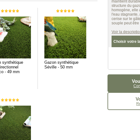
maintient durable
structure du gaz
homogène, elle a
l'eau stagnante, 
cerise sur le gât
souple peut être
Voir la descript
Choisir votre l
 synthétique
Gazon synthétique
irectionnel
Séville - 50 mm
o - 49 mm
Vou
Con
Vo
R