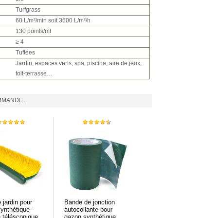
Turfgrass
60 L/m²/min soit 3600 L/m²/h
130 points/ml
≥ 4
Tuftées
Jardin, espaces verts, spa, piscine, aire de jeux,
toit-terrasse…
MANDE...
 jardin pour
Bande de jonction
ynthétique -
autocollante pour
 téléscopique
gazon synthétique