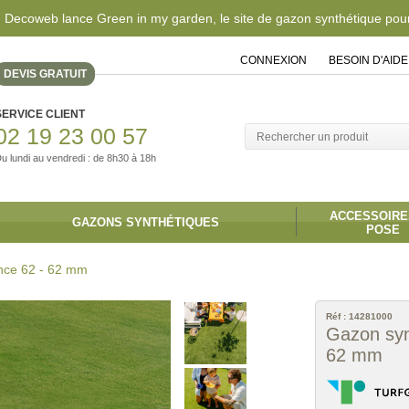
 Decoweb lance Green in my garden, le site de gazon synthétique pour 
CONNEXION
|
BESOIN D'AIDE
DEVIS GRATUIT
SERVICE CLIENT
02 19 23 00 57
u lundi au vendredi : de 8h30 à 18h
ACCESSOIRE
GAZONS SYNTHÉTIQUES
POSE
nce 62 - 62 mm
Réf :
14281000
Gazon syn
62 mm