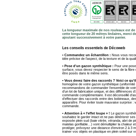
La longueur maximale de nos rouleaux est de 
cette longueur de 20 mètres linéaires, merci
ajoutant successivement à votre panier.
Les conseils essentiels de Décoweb
• Commandez un échantillon :
Nous vous recom
idée précise de l’aspect, de la texture et de la quali
• Pose d'un gazon synthétique :
Pour une pose r
surface, vous devez respecter le sens de la fibre 
être posés dans le même sens.
• Vous devez faire des raccords ? Voici ce qu’
homogène de votre gazon synthétique (uniformité d
recommandons de commander l’ensemble de votre pr
d’un lot de fabrication unique, et des différences 
commande complémentaire. Il est déconseillé d’a
d’effectuer des raccords entre des bobineaux, de
apparaître. Pour éviter toute mauvaise surprise : v
commande.
• Attention à « l’effet loupe » !
Le gazon synthétiq
souhaitez le garder intact et ne pas détériorer ses
exposée plein sud (baie vitrée, véranda, abri de pi
matelas gonflable…) vont démultiplier la chaleur et
protéger, prévoyez une distance d’environ 2 à 3 m e
trainer vos objets en plastique en plein soleil sur vo