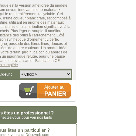
tique est la version améliorée du modèle
 son envers innovant mono-matériaux,
ui le rend entièrement recyclable. Cet
x, d’une couleur blanc craie, est composé à
ine, utilisant en priorité des matériaux
tant ainsi une contribution significative à la
hets. Plus léger et souple, il améliore
istance des brins à l’arrachement. Côté
azon synthétique d’ornement Liberté,
gne, possède des fibres fines, douces et
ées de quatre couleurs. Un produit idéal
votre terrain, jardin, balcon ou abords de
n un magnifique refuge, pour une pause
ante et revitalisante ! Fabrication CE
ion complète
argeur :
s êtes un professionnel ?
nectez-vous pour voir nos tarifs
us êtes un particulier ?
endez-vous sur Décoweb.com