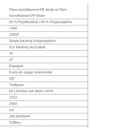
Fibre monofilament PE droite et Fibre
monofilament PP frisée
60 % Polyéthylène / 40 % Polypropylène
7400
19950
Single backing Polypropylène
Eco Backing recyclable
45
47
Espagne
8 ans en usage ornemental
3/8''
Turfgrass
60 L/m²/min soit 3600 L/m²/h
1510
2060
oui
190 points/ml
Tuftées