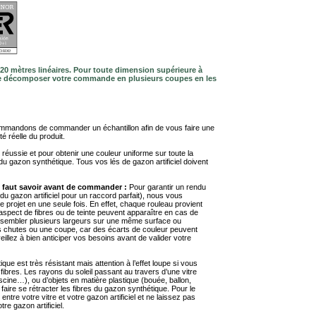
20 mètres linéaires. Pour toute dimension supérieure à
 de décomposer votre commande en plusieurs coupes en les
mandons de commander un échantillon afin de vous faire une
té réelle du produit.
éussie et pour obtenir une couleur uniforme sur toute la
du gazon synthétique. Tous vos lés de gazon artificiel doivent
il faut savoir avant de commander :
Pour garantir un rendu
u gazon artificiel pour un raccord parfait), nous vous
ojet en une seule fois. En effet, chaque rouleau provient
d’aspect de fibres ou de teinte peuvent apparaître en cas de
ssembler plusieurs largeurs sur une même surface ou
s chutes ou une coupe, car des écarts de couleur peuvent
eillez à bien anticiper vos besoins avant de valider votre
ue est très résistant mais attention à l’effet loupe si vous
 fibres. Les rayons du soleil passant au travers d’une vitre
scine…), ou d’objets en matière plastique (bouée, ballon,
 faire se rétracter les fibres du gazon synthétique. Pour le
ntre votre vitre et votre gazon artificiel et ne laissez pas
tre gazon artificiel.