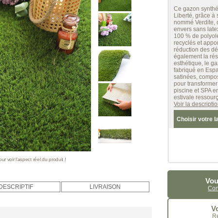
Ce gazon synthé
Liberté, grâce à
nommé Verdite, q
envers sans late
100 % de polyoléf
recyclés et appor
réduction des déc
également la rés
esthétique, le g
fabriqué en Espa
satinées, compos
pour transformer 
piscine et SPA e
estivale ressourç
Voir la descript
Choisir votre l
 voir l’aspect réel du produit !
Vou
DESCRIPTIF
LIVRAISON
Con
Vo
R