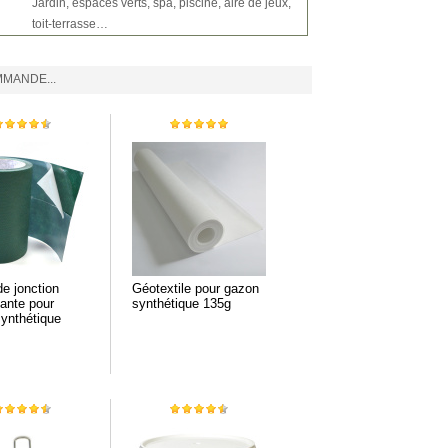
Jardin, espaces verts, spa, piscine, aire de jeux,
toit-terrasse…
MANDE...
e jonction
Géotextile pour gazon
lante pour
synthétique 135g
ynthétique