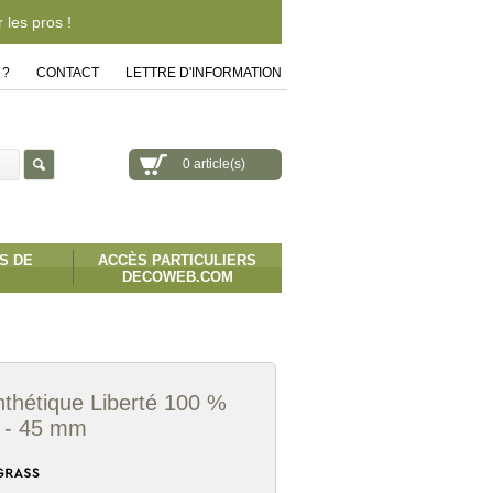
les pros !
 ?
|
CONTACT
|
LETTRE D'INFORMATION
0 article(s)
S DE
ACCÈS PARTICULIERS
DECOWEB.COM
thétique Liberté 100 %
e - 45 mm