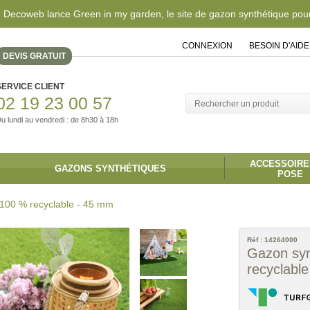
 Decoweb lance Green in my garden, le site de gazon synthétique pour 
CONNEXION
|
BESOIN D'AIDE
DEVIS GRATUIT
SERVICE CLIENT
02 19 23 00 57
u lundi au vendredi : de 8h30 à 18h
ACCESSOIRE
GAZONS SYNTHÉTIQUES
POSE
 100 % recyclable - 45 mm
Réf :
14264000
Gazon syn
recyclabl